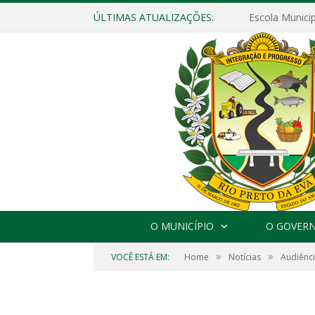
ÚLTIMAS ATUALIZAÇÕES:
O MUNICÍPIO
O GOVER
»
»
VOCÊ ESTÁ EM:
Home
Notícias
Audiênci