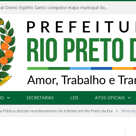
Escola Municipal Divino Espírito Santo conquista etapa municipal da V Feira Amazonense de Matemática
NO
SECRETARIAS
LEIS
ATOS OFICIAIS
»
a Pública discute reordenamento do trânsito em Rio Preto da Eva
WhatsAp