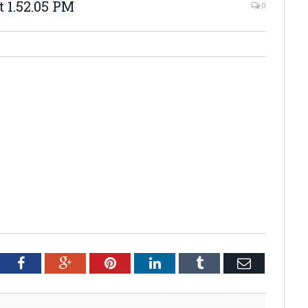
 1.52.05 PM
0
tter
Facebook
Google+
Pinterest
LinkedIn
Tumblr
Email