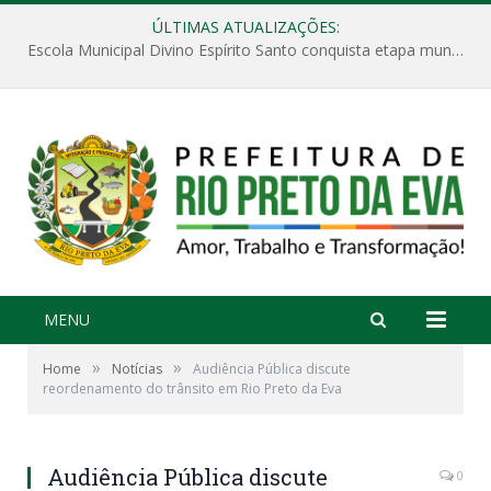
ÚLTIMAS ATUALIZAÇÕES:
Escola Municipal Divino Espírito Santo conquista etapa municipal da V Feira Amazonense de Matemática
MENU
»
»
Home
Notícias
Audiência Pública discute
reordenamento do trânsito em Rio Preto da Eva
Audiência Pública discute
0