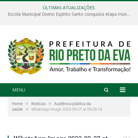
ÚLTIMAS ATUALIZAÇÕES:
Escola Municipal Divino Espírito Santo conquista etapa municipal da V Feira Amazonense de Matemática
MENU
»
»
Home
Notícias
Audiência pública da
»
saúde
WhatsApp Image 2023-09-27 at 09.28.18
0