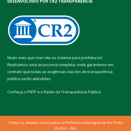
DESENVOLVIDO POR CR2 TRANSPARÊNCIA
Muito mais que
criar site
ou
sistema para prefeituras
!
Realizamos uma
assessoria
completa, onde garantimos em
contrato que todas as exigências das
leis de transparência
pública
serão atendidas.
Conheça o
PNTP
e o
Radar da Transparência Pública
Todos os direitos reservados a Prefeitura Municipal de Rio Preto
da Eva – AM.