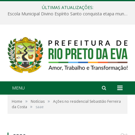
ÚLTIMAS ATUALIZAÇÕES:
Escola Municipal Divino Espírito Santo conquista etapa municipal da V Feira Amazonense de Matemática
MENU
»
»
Home
Notícias
Ações no residencial Sebastião Ferreira
»
da Costa
saae
0