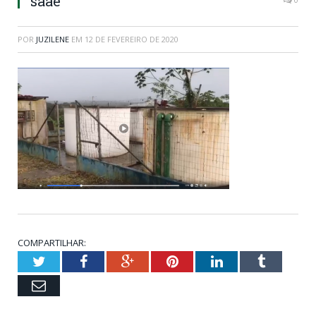
saae
POR
JUZILENE
EM
12 DE FEVEREIRO DE 2020
COMPARTILHAR:
Twitter
Facebook
Google+
Pinterest
LinkedIn
Tumblr
Email