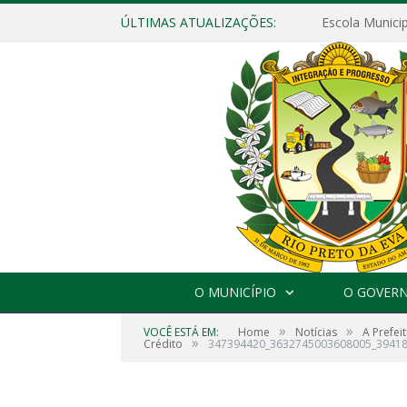
ÚLTIMAS ATUALIZAÇÕES:
O MUNICÍPIO
O GOVER
»
»
VOCÊ ESTÁ EM:
Home
Notícias
A Prefei
»
Crédito
347394420_3632745003608005_3941