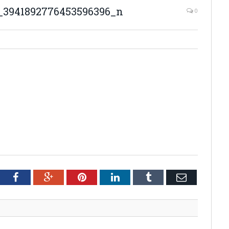
_3941892776453596396_n
0
tter
Facebook
Google+
Pinterest
LinkedIn
Tumblr
Email