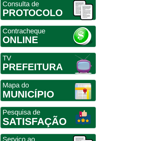
Consulta de
PROTOCOLO
Contracheque
ONLINE
TV
PREFEITURA
Mapa do
MUNICÍPIO
Pesquisa de
SATISFAÇÃO
Serviço ao