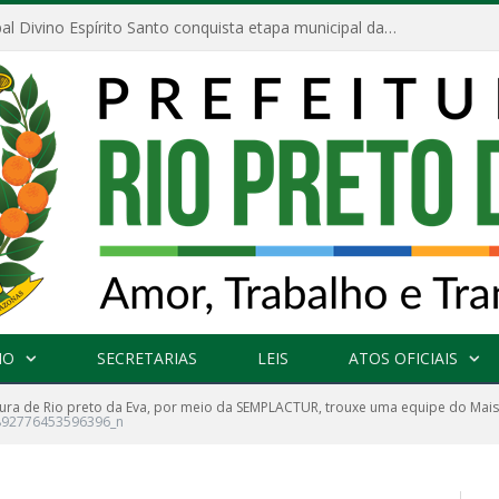
Escola Municipal Divino Espírito Santo conquista etapa municipal da V Feira Amazonense de Matemática
NO
SECRETARIAS
LEIS
ATOS OFICIAIS
tura de Rio preto da Eva, por meio da SEMPLACTUR, trouxe uma equipe do Mais
892776453596396_n