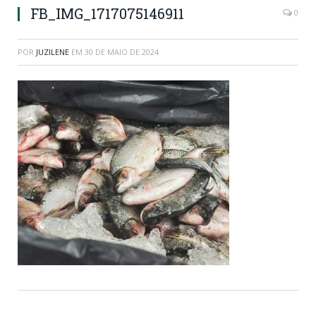
FB_IMG_1717075146911
0
POR
JUZILENE
EM
30 DE MAIO DE 2024