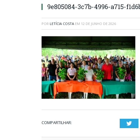
9e805084-3c7b-4996-a715-f1d6
POR
LETÍCIA COSTA
EM
12 DE JUNHO DE 2026
COMPARTILHAR:
Twi