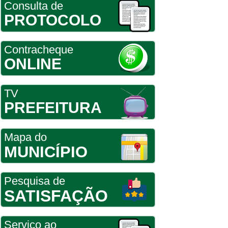
Consulta de
PROTOCOLO
Contracheque
ONLINE
TV
PREFEITURA
Mapa do
MUNICÍPIO
Pesquisa de
SATISFAÇÃO
Serviço ao