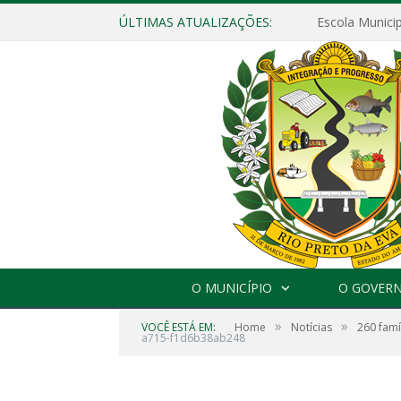
ÚLTIMAS ATUALIZAÇÕES:
O MUNICÍPIO
O GOVER
»
»
VOCÊ ESTÁ EM:
Home
Notícias
260 famí
a715-f1d6b38ab248