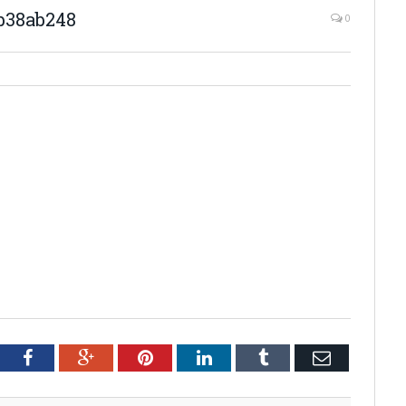
b38ab248
0
tter
Facebook
Google+
Pinterest
LinkedIn
Tumblr
Email