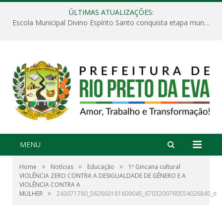
ÚLTIMAS ATUALIZAÇÕES:
Escola Municipal Divino Espírito Santo conquista etapa municipal da V Feira Amazonense de Matemática
MENU
»
»
»
Home
Notícias
Educação
1ª Gincana cultural
VIOLÊNCIA ZERO CONTRA A DESIGUALDADE DE GÊNERO E A
VIOLÊNCIA CONTRA A
»
MULHER
243071780_562860161609045_6703200760554026845_n