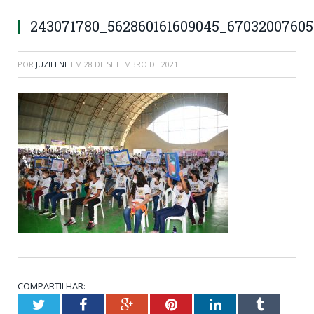
243071780_562860161609045_6703200760
POR
JUZILENE
EM
28 DE SETEMBRO DE 2021
COMPARTILHAR:
Twitter
Facebook
Google+
Pinterest
LinkedIn
Tumblr