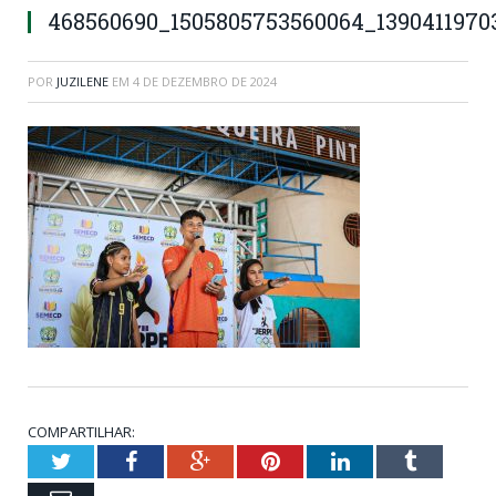
468560690_1505805753560064_1390411970
POR
JUZILENE
EM
4 DE DEZEMBRO DE 2024
COMPARTILHAR:
Twitter
Facebook
Google+
Pinterest
LinkedIn
Tumblr