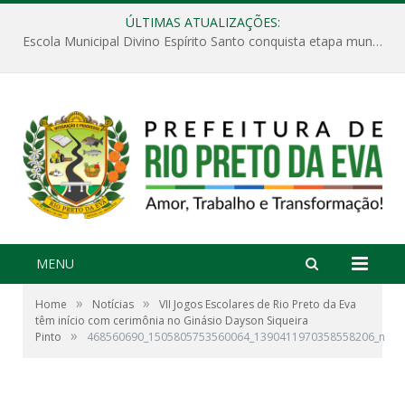
ÚLTIMAS ATUALIZAÇÕES:
Escola Municipal Divino Espírito Santo conquista etapa municipal da V Feira Amazonense de Matemática
MENU
»
»
Home
Notícias
VII Jogos Escolares de Rio Preto da Eva
têm início com cerimônia no Ginásio Dayson Siqueira
»
Pinto
468560690_1505805753560064_1390411970358558206_n