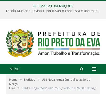
ÚLTIMAS ATUALIZAÇÕES:
Escola Municipal Divino Espírito Santo conquista etapa municipal da V Feira Amazonense de Matemática
MENU
»
»
Home
Notícias
UBS Nova Jerusalém realiza ação do
Março
»
Lilás
53613707_628592194257539_1480781969200513024_n