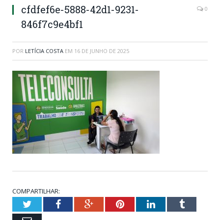
cfdfef6e-5888-42d1-9231-
0
846f7c9e4bf1
POR
LETÍCIA COSTA
EM
16 DE JUNHO DE 2025
COMPARTILHAR:
Twitter
Facebook
Google+
Pinterest
LinkedIn
Tumblr