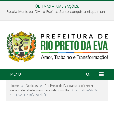
ÚLTIMAS ATUALIZAÇÕES:
Escola Municipal Divino Espírito Santo conquista etapa municipal da V Feira Amazonense de Matemática
MENU
»
»
Home
Notícias
Rio Preto da Eva passa a oferecer
»
serviço de telediagnóstico e teleconsulta
cfdfef6e-5888-
42d1-9231-846f7c9e4bf1