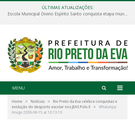
ÚLTIMAS ATUALIZAÇÕES:
Escola Municipal Divino Espírito Santo conquista etapa municipal da V Feira Amazonense de Matemática
MENU
»
»
Home
Notícias
Rio Preto da Eva celebra conquistas e
»
evolução do desporto escolar nos JEAS Polo II
WhatsApp
Image 2026-06-15 at 10.13.10