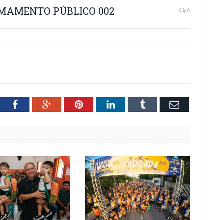
AMAMENTO PÚBLICO 002
0
tter
Facebook
Google+
Pinterest
LinkedIn
Tumblr
Email