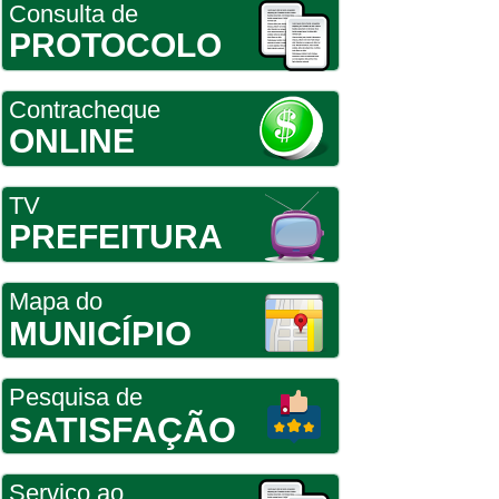
Consulta de
PROTOCOLO
Contracheque
ONLINE
TV
PREFEITURA
Mapa do
MUNICÍPIO
Pesquisa de
SATISFAÇÃO
Serviço ao