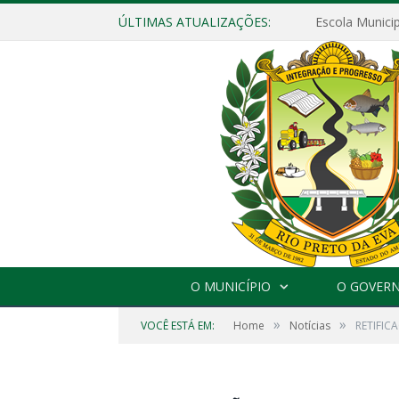
ÚLTIMAS ATUALIZAÇÕES:
O MUNICÍPIO
O GOVER
»
»
VOCÊ ESTÁ EM:
Home
Notícias
RETIFIC