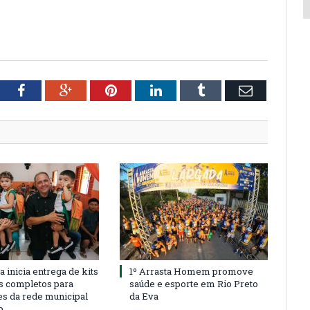
tter
Facebook
Google+
Pinterest
LinkedIn
Tumblr
Email
a inicia entrega de kits
1º Arrasta Homem promove
s completos para
saúde e esporte em Rio Preto
es da rede municipal
da Eva
o