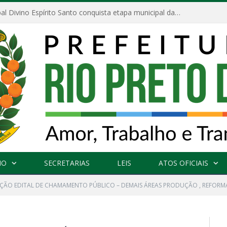
Escola Municipal Divino Espírito Santo conquista etapa municipal da V Feira Amazonense de Matemática
NO
SECRETARIAS
LEIS
ATOS OFICIAIS
AÇÃO EDITAL DE CHAMAMENTO PÚBLICO – DEMAIS ÁREAS PRODUÇÃO , REFORM