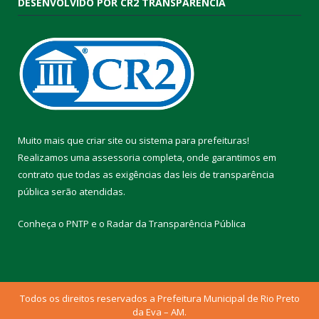
DESENVOLVIDO POR CR2 TRANSPARÊNCIA
Muito mais que
criar site
ou
sistema para prefeituras
!
Realizamos uma
assessoria
completa, onde garantimos em
contrato que todas as exigências das
leis de transparência
pública
serão atendidas.
Conheça o
PNTP
e o
Radar da Transparência Pública
Todos os direitos reservados a Prefeitura Municipal de Rio Preto
da Eva – AM.