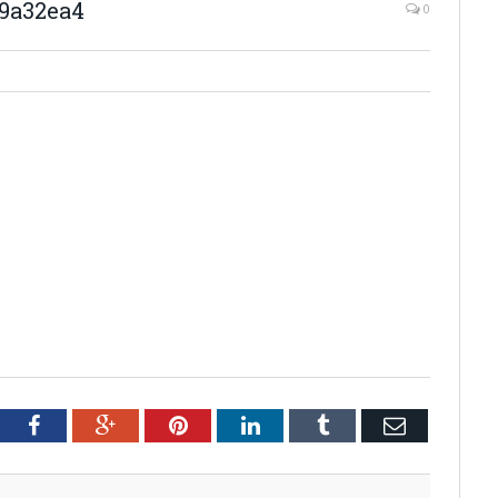
b9a32ea4
0
tter
Facebook
Google+
Pinterest
LinkedIn
Tumblr
Email