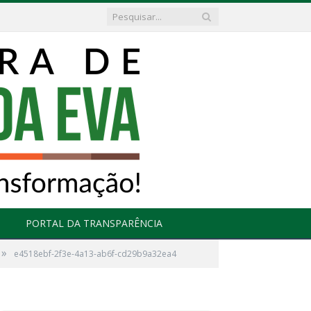
PORTAL DA TRANSPARÊNCIA
»
e4518ebf-2f3e-4a13-ab6f-cd29b9a32ea4