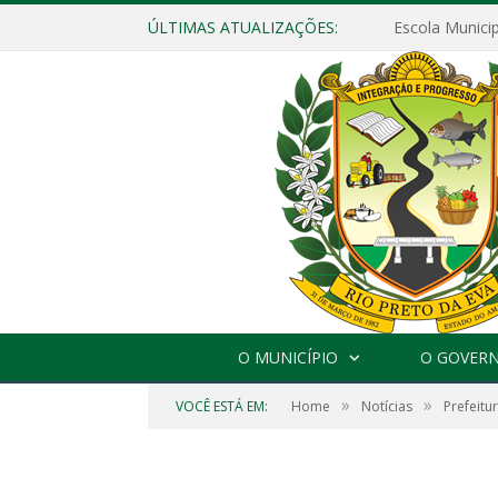
ÚLTIMAS ATUALIZAÇÕES:
O MUNICÍPIO
O GOVER
»
»
VOCÊ ESTÁ EM:
Home
Notícias
Prefeitu