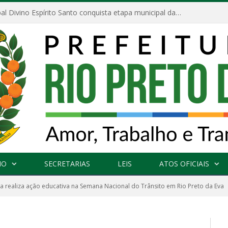
Escola Municipal Divino Espírito Santo conquista etapa municipal da V Feira Amazonense de Matemática
NO
SECRETARIAS
LEIS
ATOS OFICIAIS
ra realiza ação educativa na Semana Nacional do Trânsito em Rio Preto da Eva