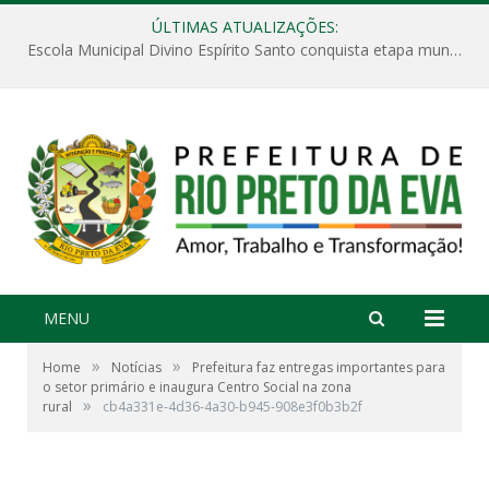
ÚLTIMAS ATUALIZAÇÕES:
Escola Municipal Divino Espírito Santo conquista etapa municipal da V Feira Amazonense de Matemática
MENU
»
»
Home
Notícias
Prefeitura faz entregas importantes para
o setor primário e inaugura Centro Social na zona
»
rural
cb4a331e-4d36-4a30-b945-908e3f0b3b2f