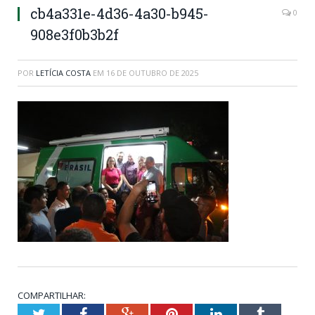
cb4a331e-4d36-4a30-b945-
0
908e3f0b3b2f
POR
LETÍCIA COSTA
EM
16 DE OUTUBRO DE 2025
COMPARTILHAR:
Twitter
Facebook
Google+
Pinterest
LinkedIn
Tumblr