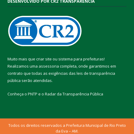
DESENVOLVIDO POR CR2 TRANSPARÊNCIA
Muito mais que
criar site
ou
sistema para prefeituras
!
Realizamos uma
assessoria
completa, onde garantimos em
contrato que todas as exigências das
leis de transparência
pública
serão atendidas.
Conheça o
PNTP
e o
Radar da Transparência Pública
Todos os direitos reservados a Prefeitura Municipal de Rio Preto
da Eva – AM.