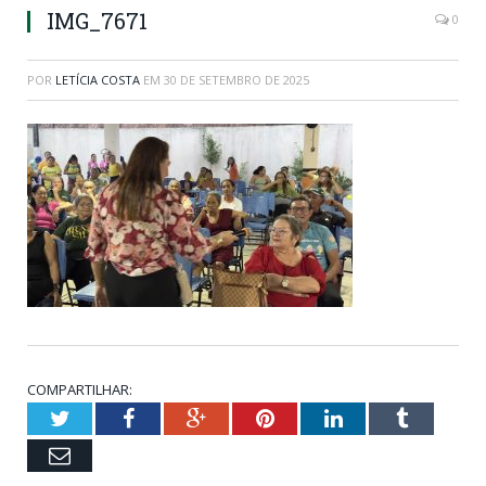
IMG_7671
0
POR
LETÍCIA COSTA
EM
30 DE SETEMBRO DE 2025
COMPARTILHAR:
Twitter
Facebook
Google+
Pinterest
LinkedIn
Tumblr
Email