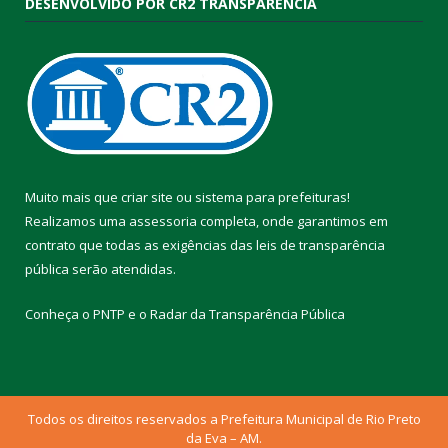
DESENVOLVIDO POR CR2 TRANSPARÊNCIA
Muito mais que
criar site
ou
sistema para prefeituras
!
Realizamos uma
assessoria
completa, onde garantimos em
contrato que todas as exigências das
leis de transparência
pública
serão atendidas.
Conheça o
PNTP
e o
Radar da Transparência Pública
Todos os direitos reservados a Prefeitura Municipal de Rio Preto
da Eva – AM.