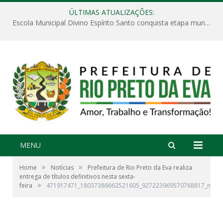
ÚLTIMAS ATUALIZAÇÕES:
Escola Municipal Divino Espírito Santo conquista etapa municipal da V Feira Amazonense de Matemática
MENU
»
»
Home
Notícias
Prefeitura de Rio Preto da Eva realiza
entrega de títulos definitivos nesta sexta-
»
feira
471917471_18037386662521605_927223969570768817_n