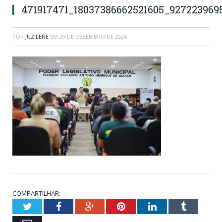
471917471_18037386662521605_927223969
POR
JUZILENE
EM
29 DE DEZEMBRO DE 2024
COMPARTILHAR:
Twitter
Facebook
Google+
Pinterest
LinkedIn
Tumblr