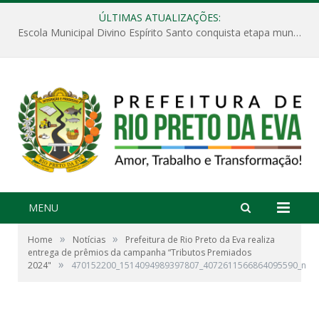
ÚLTIMAS ATUALIZAÇÕES:
Escola Municipal Divino Espírito Santo conquista etapa municipal da V Feira Amazonense de Matemática
MENU
»
»
Home
Notícias
Prefeitura de Rio Preto da Eva realiza
entrega de prêmios da campanha “Tributos Premiados
»
2024"
470152200_1514094989397807_4072611566864095590_n