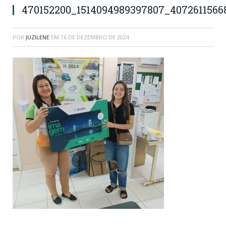
470152200_1514094989397807_4072611566
POR
JUZILENE
EM
16 DE DEZEMBRO DE 2024