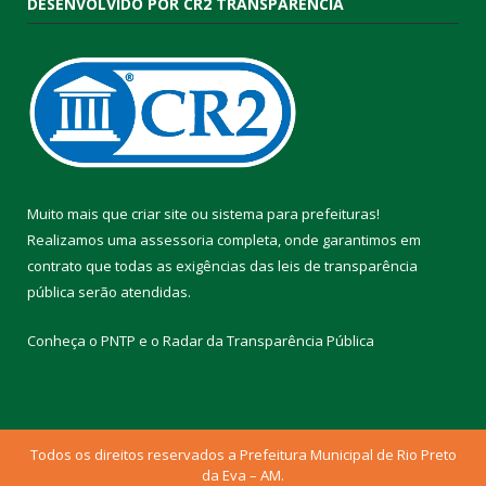
DESENVOLVIDO POR CR2 TRANSPARÊNCIA
Muito mais que
criar site
ou
sistema para prefeituras
!
Realizamos uma
assessoria
completa, onde garantimos em
contrato que todas as exigências das
leis de transparência
pública
serão atendidas.
Conheça o
PNTP
e o
Radar da Transparência Pública
Todos os direitos reservados a Prefeitura Municipal de Rio Preto
da Eva – AM.