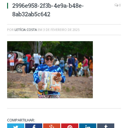
2996e958-2f3b-4e9a-b48e-
0
8ab32ab5c642
POR
LETÍCIA COSTA
EM
3 DE FEVEREIRO DE 2025
COMPARTILHAR:
Twitter
Facebook
Google+
Pinterest
LinkedIn
Tumblr