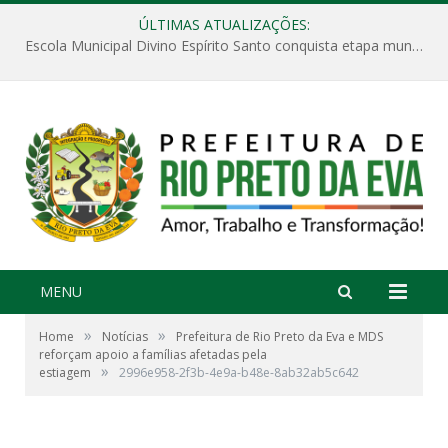
ÚLTIMAS ATUALIZAÇÕES:
Escola Municipal Divino Espírito Santo conquista etapa municipal da V Feira Amazonense de Matemática
MENU
»
»
Home
Notícias
Prefeitura de Rio Preto da Eva e MDS
reforçam apoio a famílias afetadas pela
»
estiagem
2996e958-2f3b-4e9a-b48e-8ab32ab5c642