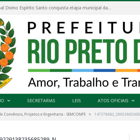
Escola Municipal Divino Espírito Santo conquista etapa municipal da V Feira Amazonense de Matemática
NO
SECRETARIAS
LEIS
ATOS OFICIAIS
»
 de Convênios, Projetos e Engenharia - SEMCONPE
147378682_38653865068
29229138235685289_N