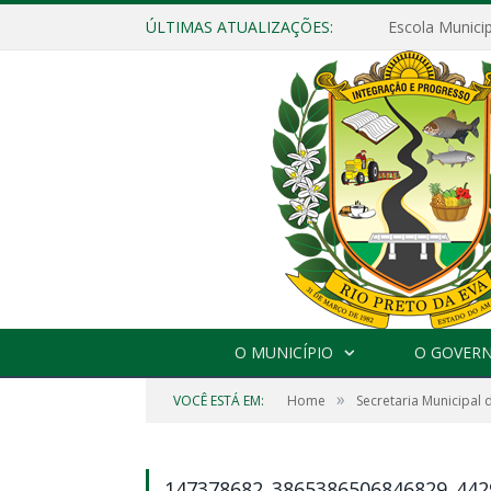
ÚLTIMAS ATUALIZAÇÕES:
O MUNICÍPIO
O GOVER
»
VOCÊ ESTÁ EM:
Home
Secretaria Municipal
147378682_3865386506846829_44