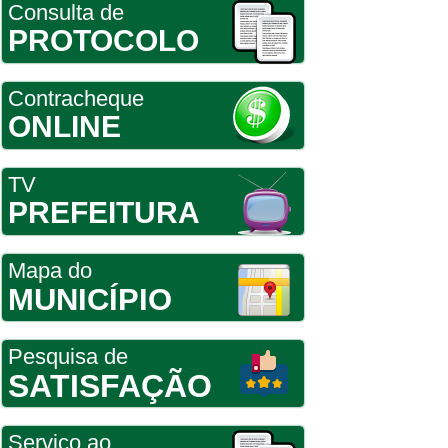
Consulta de
PROTOCOLO
Contracheque
ONLINE
TV
PREFEITURA
Mapa do
MUNICÍPIO
Pesquisa de
SATISFAÇÃO
Serviço ao