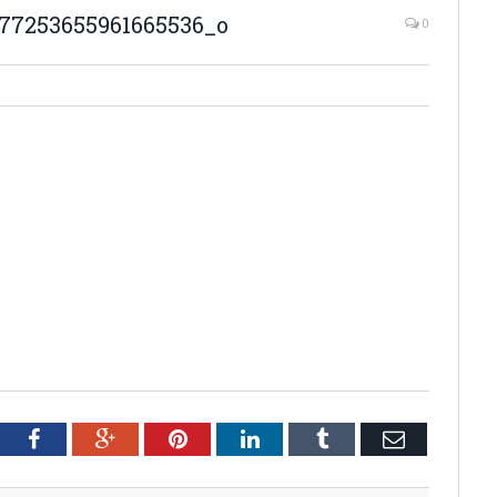
77253655961665536_o
0
tter
Facebook
Google+
Pinterest
LinkedIn
Tumblr
Email