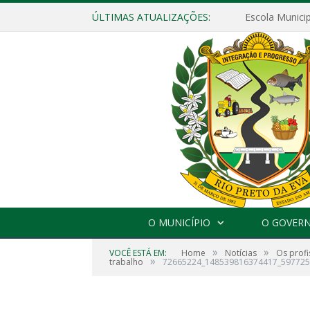
ÚLTIMAS ATUALIZAÇÕES:
O MUNICÍPIO
O GOVER
»
»
VOCÊ ESTÁ EM:
Home
Notícias
Os profi
»
trabalho
72665224_148539816374417_59772