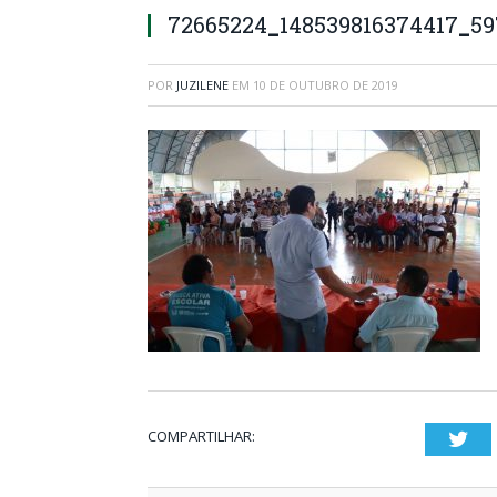
72665224_148539816374417_59
POR
JUZILENE
EM
10 DE OUTUBRO DE 2019
COMPARTILHAR:
Twi