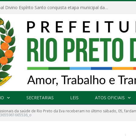
Escola Municipal Divino Espírito Santo conquista etapa municipal da V Feira Amazonense de Matemática
NO
SECRETARIAS
LEIS
ATOS OFICIAIS
ssionais da saúde de Rio Preto da Eva receberam no último sábado, 05, farda
53655961665536_o