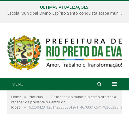
ÚLTIMAS ATUALIZAÇÕES:
Escola Municipal Divino Espírito Santo conquista etapa municipal da V Feira Amazonense de Matemática
MENU
»
»
Home
Notícias
Os idosos do município estão prestes a
receber de presente o Centro do
»
Idoso
62250423_1251423358361971_4670001654148366336_n