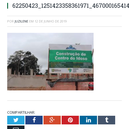
62250423_1251423358361971_46700016541
POR
JUZILENE
EM
12 DE JUNHO DE 2019
COMPARTILHAR:
Twitter
Facebook
Google+
Pinterest
LinkedIn
Tumblr