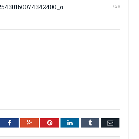
25430160074342400_o
0
tter
Facebook
Google+
Pinterest
LinkedIn
Tumblr
Email