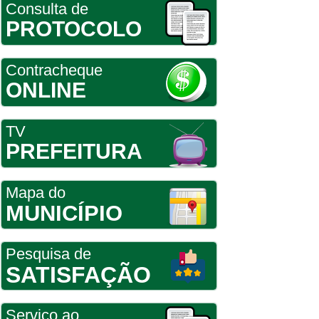
Consulta de
PROTOCOLO
Contracheque
ONLINE
TV
PREFEITURA
Mapa do
MUNICÍPIO
Pesquisa de
SATISFAÇÃO
Serviço ao