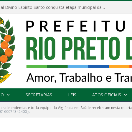
Escola Municipal Divino Espírito Santo conquista etapa municipal da V Feira Amazonense de Matemática
NO
SECRETARIAS
LEIS
ATOS OFICIAIS
es de endemias e toda equipe da Vigilância em Saúde receberam nesta quarta-
30160074342400_o