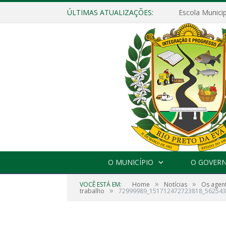
ÚLTIMAS ATUALIZAÇÕES:
O MUNICÍPIO
O GOVER
»
»
VOCÊ ESTÁ EM:
Home
Notícias
Os agent
»
trabalho
72999989_151712472723818_56254