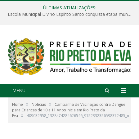
ÚLTIMAS ATUALIZAÇÕES:
Escola Municipal Divino Espírito Santo conquista etapa municipal da V Feira Amazonense de Matemática
MENU
»
»
Home
Notícias
Campanha de Vacinação contra Dengue
para Crianças de 10 e 11 Anos inicia em Rio Preto da
»
Eva
409032958_1328474284626546_9152332356598372485_n