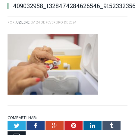
409032958_1328474284626546_915233235
POR
JUZILENE
EM
24 DE FEVEREIRO DE 2024
COMPARTILHAR:
Twitter
Facebook
Google+
Pinterest
LinkedIn
Tumblr