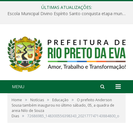
ÚLTIMAS ATUALIZAÇÕES:
Escola Municipal Divino Espírito Santo conquista etapa municipal da V Feira Amazonense de Matemática
MENU
»
»
»
Home
Notícias
Educação
O prefeito Anderson
Sousa também inaugurou no último sábado, 05, a quadra de
areia Nilo de Souza
»
Dias
72686985_148300556398343_202177747143884800_o