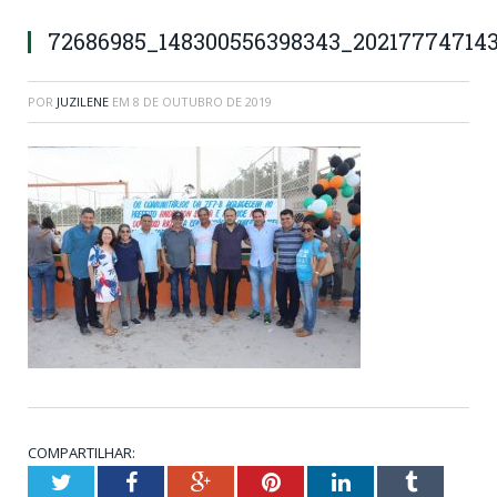
72686985_148300556398343_20217774714
POR
JUZILENE
EM
8 DE OUTUBRO DE 2019
COMPARTILHAR:
Twitter
Facebook
Google+
Pinterest
LinkedIn
Tumblr