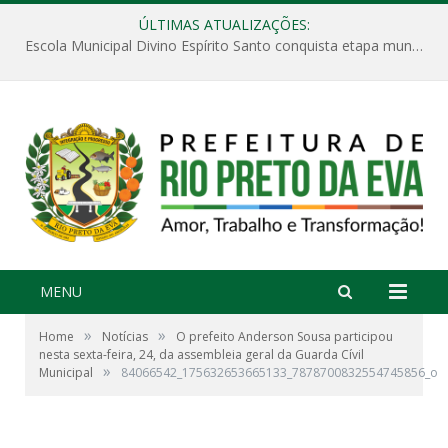
ÚLTIMAS ATUALIZAÇÕES:
Escola Municipal Divino Espírito Santo conquista etapa municipal da V Feira Amazonense de Matemática
MENU
»
»
Home
Notícias
O prefeito Anderson Sousa participou
nesta sexta-feira, 24, da assembleia geral da Guarda Cívil
»
Municipal
84066542_175632653665133_7878700832554745856_o