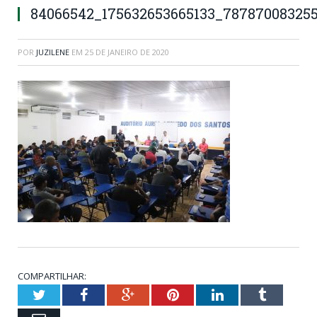
84066542_175632653665133_78787008325
POR
JUZILENE
EM
25 DE JANEIRO DE 2020
COMPARTILHAR:
Twitter
Facebook
Google+
Pinterest
LinkedIn
Tumblr