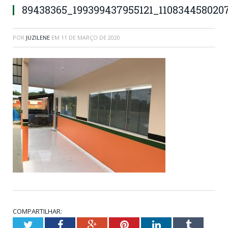
89438365_199399437955121_110834458020
POR
JUZILENE
EM
11 DE MARÇO DE 2020
COMPARTILHAR:
Twitter
Facebook
Google+
Pinterest
LinkedIn
Tumblr