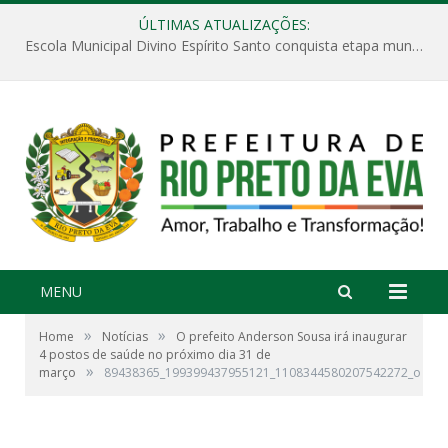
ÚLTIMAS ATUALIZAÇÕES:
Escola Municipal Divino Espírito Santo conquista etapa municipal da V Feira Amazonense de Matemática
MENU
»
»
Home
Notícias
O prefeito Anderson Sousa irá inaugurar
4 postos de saúde no próximo dia 31 de
»
março
89438365_199399437955121_1108344580207542272_o