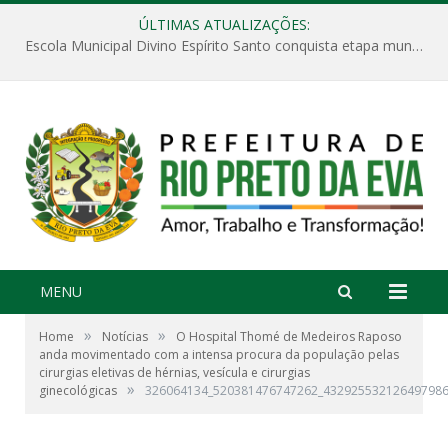
ÚLTIMAS ATUALIZAÇÕES:
Escola Municipal Divino Espírito Santo conquista etapa municipal da V Feira Amazonense de Matemática
MENU
»
»
Home
Notícias
O Hospital Thomé de Medeiros Raposo
anda movimentado com a intensa procura da população pelas
cirurgias eletivas de hérnias, vesícula e cirurgias
»
ginecológicas
326064134_520381476747262_432925532126497986