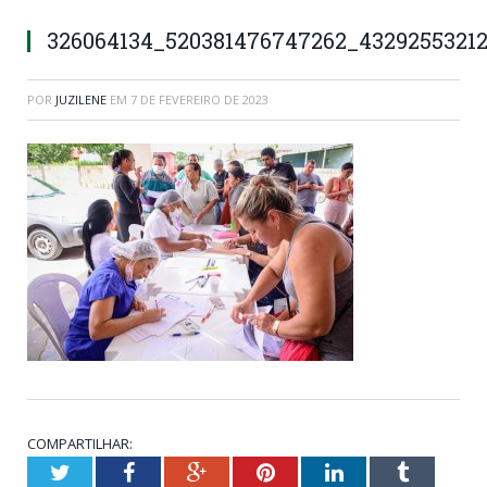
326064134_520381476747262_4329255321
POR
JUZILENE
EM
7 DE FEVEREIRO DE 2023
COMPARTILHAR:
Twitter
Facebook
Google+
Pinterest
LinkedIn
Tumblr