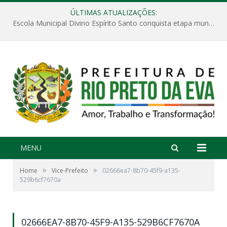
ÚLTIMAS ATUALIZAÇÕES:
Escola Municipal Divino Espírito Santo conquista etapa municipal da V Feira Amazonense de Matemática
MENU
»
»
Home
Vice-Prefeito
02666ea7-8b70-45f9-a135-
529b6cf7670a
02666EA7-8B70-45F9-A135-529B6CF7670A