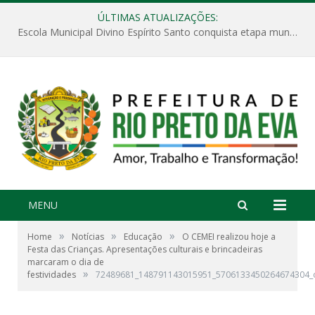
ÚLTIMAS ATUALIZAÇÕES:
Escola Municipal Divino Espírito Santo conquista etapa municipal da V Feira Amazonense de Matemática
MENU
»
»
»
Home
Notícias
Educação
O CEMEI realizou hoje a
Festa das Crianças. Apresentações culturais e brincadeiras
marcaram o dia de
»
festividades
72489681_148791143015951_5706133450264674304_