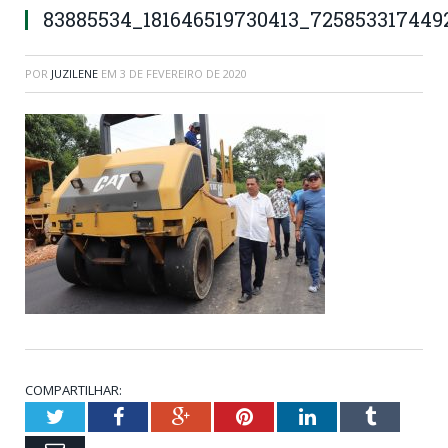
83885534_181646519730413_725853317449
POR
JUZILENE
EM
3 DE FEVEREIRO DE 2020
COMPARTILHAR:
Twitter
Facebook
Google+
Pinterest
LinkedIn
Tumblr