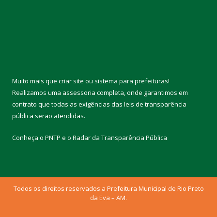
Muito mais que
criar site
ou
sistema para prefeituras
!
Realizamos uma
assessoria
completa, onde garantimos em
contrato que todas as exigências das
leis de transparência
pública
serão atendidas.
Conheça o
PNTP
e o
Radar da Transparência Pública
Todos os direitos reservados a Prefeitura Municipal de Rio Preto
da Eva – AM.