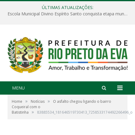
ÚLTIMAS ATUALIZAÇÕES:
Escola Municipal Divino Espírito Santo conquista etapa municipal da V Feira Amazonense de Matemática
MENU
»
»
Home
Notícias
O asfalto chegou ligando o bairro
Coqueiral com o
»
Batistinha
83885534_181646519730413_7258533174492266496_o