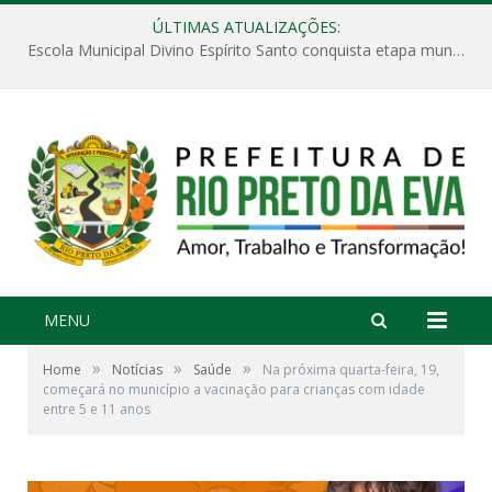
ÚLTIMAS ATUALIZAÇÕES:
Escola Municipal Divino Espírito Santo conquista etapa municipal da V Feira Amazonense de Matemática
MENU
»
»
»
Home
Notícias
Saúde
Na próxima quarta-feira, 19,
começará no município a vacinação para crianças com idade
entre 5 e 11 anos