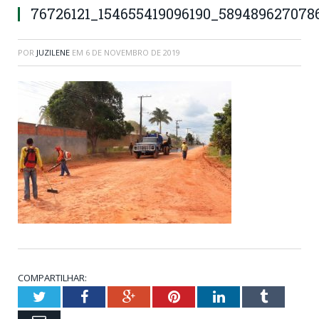
76726121_154655419096190_589489627078
POR
JUZILENE
EM
6 DE NOVEMBRO DE 2019
COMPARTILHAR:
Twitter
Facebook
Google+
Pinterest
LinkedIn
Tumblr