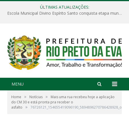
ÚLTIMAS ATUALIZAÇÕES:
Escola Municipal Divino Espírito Santo conquista etapa municipal da V Feira Amazonense de Matemática
MENU
»
»
Home
Notícias
Mais uma rua recebeu hoje a aplicação
do CM 30 e está pronta pra receber o
»
asfalto
76726121_154655419096190_5894896270786428928_o