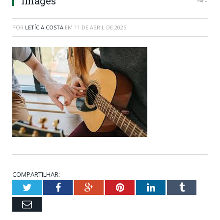
images
POR
LETÍCIA COSTA
EM
11 DE ABRIL DE 2025
COMPARTILHAR:
Twitter
Facebook
Google+
Pinterest
LinkedIn
Tumblr
Email