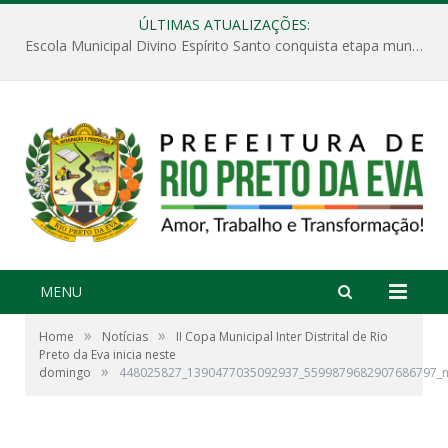
ÚLTIMAS ATUALIZAÇÕES:
Escola Municipal Divino Espírito Santo conquista etapa municipal da V Feira Amazonense de Matemática
MENU
»
»
Home
Notícias
II Copa Municipal Inter Distrital de Rio
Preto da Eva inicia neste
»
domingo
448025827_1390477035092937_5599879682907686797_