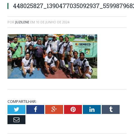
448025827_1390477035092937_559987968
POR
JUZILENE
EM
10 DE JUNHO DE 2024
COMPARTILHAR:
Twitter
Facebook
Google+
Pinterest
LinkedIn
Tumblr
Email