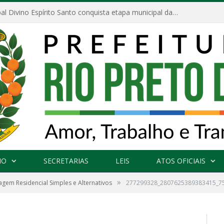
Escola Municipal Divino Espírito Santo conquista etapa municipal da V Feira Amazonense de Matemática
NO
SECRETARIAS
LEIS
ATOS OFICIAIS
»
em Residencial Simples e Alternativos
277299328_2807625389383415_7