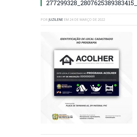
277299328_2807625389383415
POR
JUZILENE
EM
24 DE MARÇO DE 2022