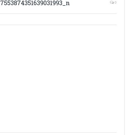
_7553874351639031993_n
0