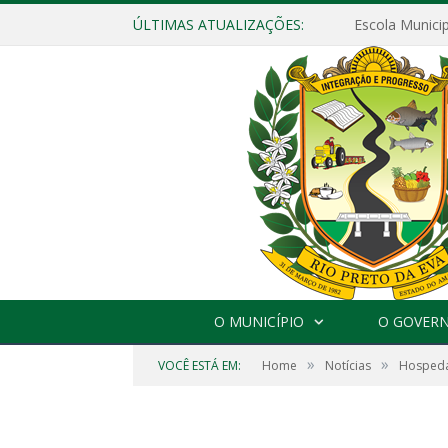
ÚLTIMAS ATUALIZAÇÕES:
O MUNICÍPIO
O GOVER
»
»
VOCÊ ESTÁ EM:
Home
Notícias
Hospedag