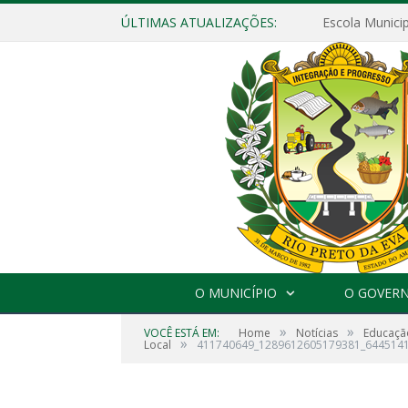
ÚLTIMAS ATUALIZAÇÕES:
O MUNICÍPIO
O GOVER
»
»
VOCÊ ESTÁ EM:
Home
Notícias
Educaçã
»
Local
411740649_1289612605179381_644514