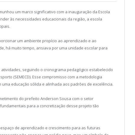
munhou um marco significativo com a inauguração da Escola
tender às necessidades educacionais da região, a escola
ipais.
roporcionar um ambiente propício ao aprendizado e ao
de, há muito tempo, ansiava por uma unidade escolar para
uas atividades, seguindo o cronograma pedagógico estabelecido
Desporto (SEMECD). Esse compromisso com a metodologia
am uma educação sólida e alinhada aos padrões de excelência.
etimento do prefeito Anderson Sousa com o setor
 fundamentais para a concretização desse projeto tão
espaço de aprendizado e crescimento para as futuras
ra representa não apenas um prédio novo, mas um símbolo do