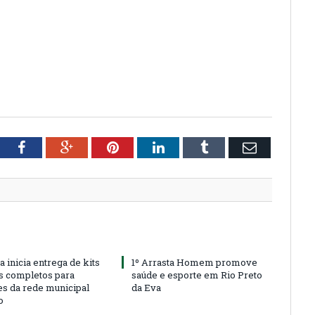
tter
Facebook
Google+
Pinterest
LinkedIn
Tumblr
Email
a inicia entrega de kits
1º Arrasta Homem promove
s completos para
saúde e esporte em Rio Preto
es da rede municipal
da Eva
o