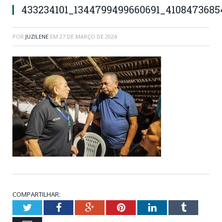
433234101_1344799499660691_410847368
POR
JUZILENE
EM
27 DE MARÇO DE 2024
COMPARTILHAR:
Twitter
Facebook
Google+
Pinterest
LinkedIn
Tumblr