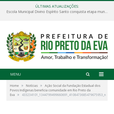
ÚLTIMAS ATUALIZAÇÕES:
Escola Municipal Divino Espírito Santo conquista etapa municipal da V Feira Amazonense de Matemática
MENU
»
»
Home
Notícias
Ação Social da Fundação Estadual dos
Povos Indígenas beneficia comunidade em Rio Preto da
»
Eva
433234101_1344799499660691_4108473685479675953_n