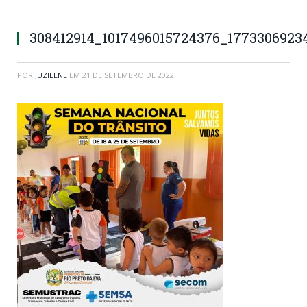
308412914_1017496015724376_1773306923
POR
JUZILENE
EM
21 DE SETEMBRO DE 2022