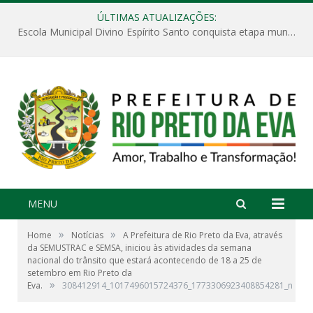
ÚLTIMAS ATUALIZAÇÕES:
Escola Municipal Divino Espírito Santo conquista etapa municipal da V Feira Amazonense de Matemática
MENU
»
»
Home
Notícias
A Prefeitura de Rio Preto da Eva, através
da SEMUSTRAC e SEMSA, iniciou às atividades da semana
nacional do trânsito que estará acontecendo de 18 a 25 de
setembro em Rio Preto da
»
Eva.
308412914_1017496015724376_1773306923408854281_n