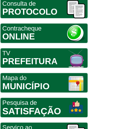
Consulta de
PROTOCOLO
Contracheque
ONLINE
TV
PREFEITURA
Mapa do
MUNICÍPIO
Pesquisa de
SATISFAÇÃO
Serviço ao