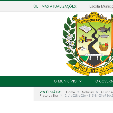
ÚLTIMAS ATUALIZAÇÕES:
O MUNICÍPIO
O GOVER
»
»
VOCÊ ESTÁ EM:
Home
Notícias
A Fundaç
»
Preto da Eva
2fc1c628-e02e-4813-8463-e78dc