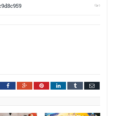
c9d8c959
0
tter
Facebook
Google+
Pinterest
LinkedIn
Tumblr
Email