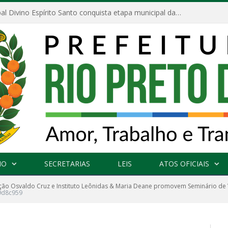
Escola Municipal Divino Espírito Santo conquista etapa municipal da V Feira Amazonense de Matemática
NO
SECRETARIAS
LEIS
ATOS OFICIAIS
ão Osvaldo Cruz e Instituto Leônidas & Maria Deane promovem Seminário de Vi
9d8c959