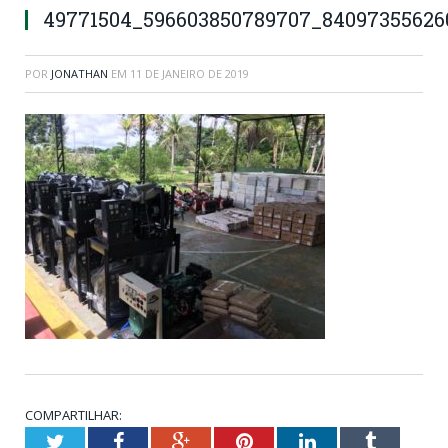
49771504_596603850789707_84097355626
POR
JONATHAN
EM
11 DE JANEIRO DE 2019
COMPARTILHAR:
Twitter
Facebook
Google+
Pinterest
LinkedIn
Tumblr