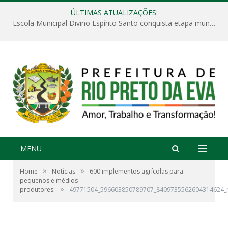
ÚLTIMAS ATUALIZAÇÕES:
Escola Municipal Divino Espírito Santo conquista etapa municipal da V Feira Amazonense de Matemática
MENU
»
»
Home
Notícias
600 implementos agrícolas para
pequenos e médios
»
produtores.
49771504_596603850789707_8409735562604314624_