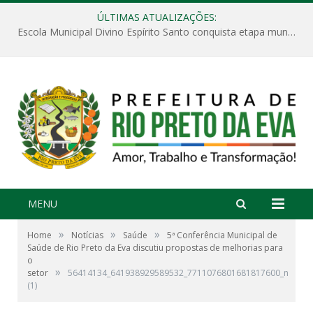
ÚLTIMAS ATUALIZAÇÕES:
Escola Municipal Divino Espírito Santo conquista etapa municipal da V Feira Amazonense de Matemática
MENU
»
»
»
Home
Notícias
Saúde
5ª Conferência Municipal de
Saúde de Rio Preto da Eva discutiu propostas de melhorias para
o
»
setor
56414134_641938929589532_7711076801681817600_n
(1)