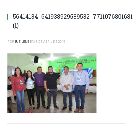
56414134_641938929589532_771107680168
(1)
POR
JUZILENE
EM
8 DE ABRIL DE 2019