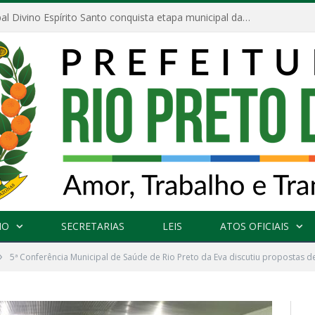
Escola Municipal Divino Espírito Santo conquista etapa municipal da V Feira Amazonense de Matemática
NO
SECRETARIAS
LEIS
ATOS OFICIAIS
»
5ª Conferência Municipal de Saúde de Rio Preto da Eva discutiu propostas d