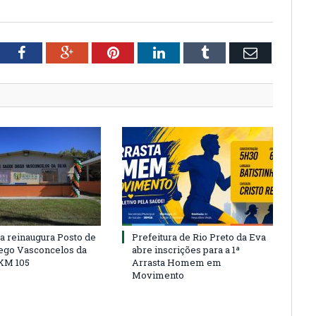
tter
Facebook
Google+
Pinterest
LinkedIn
Tumblr
Email
ra reinaugura Posto de
Prefeitura de Rio Preto da Eva
ego Vasconcelos da
abre inscrições para a 1ª
 KM 105
Arrasta Homem em
Movimento