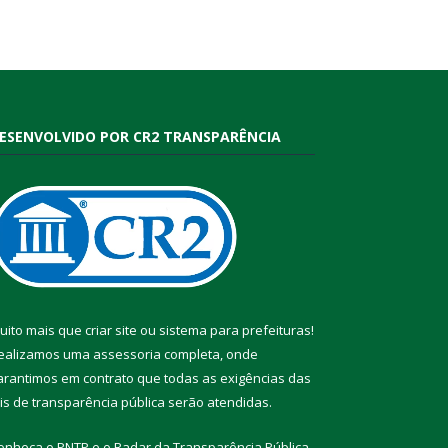
ESENVOLVIDO POR CR2 TRANSPARÊNCIA
uito mais que
criar site
ou
sistema para prefeituras
!
ealizamos uma
assessoria
completa, onde
arantimos em contrato que todas as exigências das
eis de transparência pública
serão atendidas.
onheça o
PNTP
e o
Radar da Transparência Pública