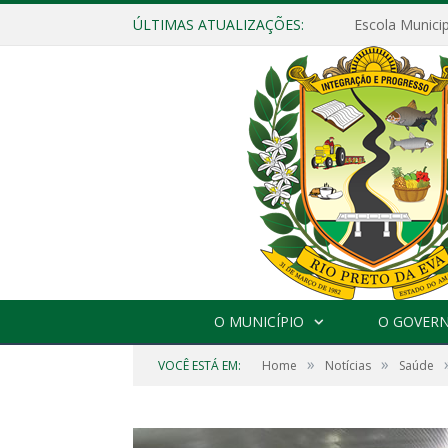
ÚLTIMAS ATUALIZAÇÕES:
O MUNICÍPIO
O GOVER
»
»
VOCÊ ESTÁ EM:
Home
Notícias
Saúde