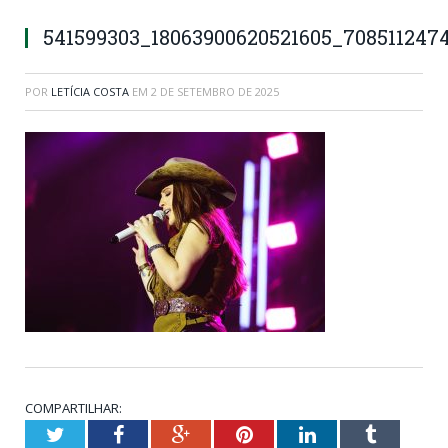
541599303_18063900620521605_708511247
POR
LETÍCIA COSTA
EM
2 DE SETEMBRO DE 2025
COMPARTILHAR:
Twitter
Facebook
Google+
Pinterest
LinkedIn
Tumblr