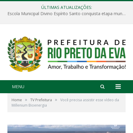
ÚLTIMAS ATUALIZAÇÕES:
Escola Municipal Divino Espírito Santo conquista etapa municipal da V Feira Amazonense de Matemática
MENU
»
»
Home
TV Prefeitura
Você precisa assistir esse vídeo da
Millenium Bioenergia