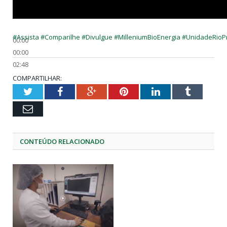
#
Assista
#
Comparilhe
#
Divulgue
#
MilleniumBioEnergia
#
UnidadeRioP
00:00
00:00
02:48
COMPARTILHAR:
Twitter
Facebook
Google+
Pinterest
LinkedIn
Tumblr
Email
CONTEÚDO RELACIONADO